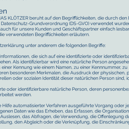
gen
S KLÖTZER beruht auf den Begrifflichkeiten, die durch den 
r Datenschutz-Grundverordnung (DS-GVO) verwendet wurden
als auch für unsere Kunden und Geschäftspartner einfach lesba
e verwendeten Begrifflichkeiten erläutern.
zerklärung unter anderem die folgenden Begriffe:
ormationen, die sich auf eine identifizierte oder identifizierb
hen. Als identifizierbar wird eine natürliche Person angesehen,
 einer Kennung wie einem Namen, zu einer Kennnummer, zu S
ren besonderen Merkmalen, die Ausdruck der physischen, ph
ellen oder sozialen Identität dieser natürlichen Person sind, i
zierte oder identifizierbare natürliche Person, deren persone
rbeitet werden.
ne Hilfe automatisierter Verfahren ausgeführte Vorgang oder 
n Daten wie das Erheben, das Erfassen, die Organisation, 
uslesen, das Abfragen, die Verwendung, die Offenlegung du
ellung, den Abgleich oder die Verknüpfung, die Einschränkun