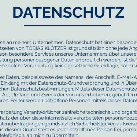
DATENSCHUTZ
resse an meinem Unternehmen. Datenschutz hat einen besonde
etseiten von TOBIAS KLÖTZER ist grundsätzlich ohne jede 
erson besondere Services unseres Unternehmens über unsere 
eitung personenbezogener Daten erforderlich werden. Ist di
eine solche Verarbeitung keine gesetzliche Grundlage, holen wi
r Daten, beispielsweise des Namens, der Anschrift, E-Mail
 im Einklang mit der Datenschutz-Grundverordnung und in Üb
chen Datenschutzbestimmungen. Mittels dieser Datenschutz
er Art, Umfang und Zweck der von uns erhobenen, genutzten 
en. Ferner werden betroffene Personen mittels dieser Daten
rarbeitung Verantwortlicher zahlreiche technische und orga
utz der über diese Internetseite verarbeiteten personenbezo
atenübertragungen grundsätzlich Sicherheitslücken aufweise
us diesem Grund steht es jeder betroffenen Person frei, pe
telefonisch, an mich zu übermitteln.